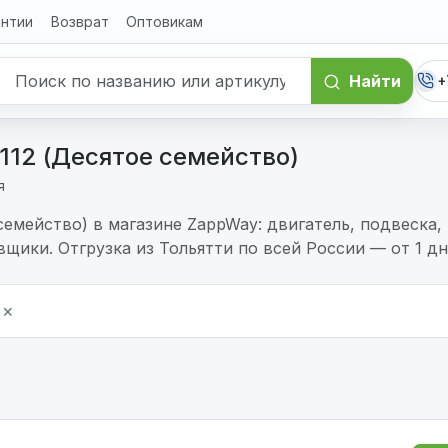
антии
Возврат
Оптовикам
Найти
+
, 112 (Десятое семейство)
я
е семейство) в магазине ZappWay: двигатель, подвеска
щики. Отгрузка из Тольятти по всей России — от 1 дн
×