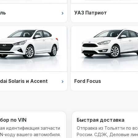
›
ль
УАЗ Патриот
›
dai Solaris и Accent
Ford Focus
бор по VIN
Быстрая доставка
ая идентификация запчасти
Отправка из Тольятти по вс
IN-коду вашего автомобиля.
России. СДЭК, Деловые лин