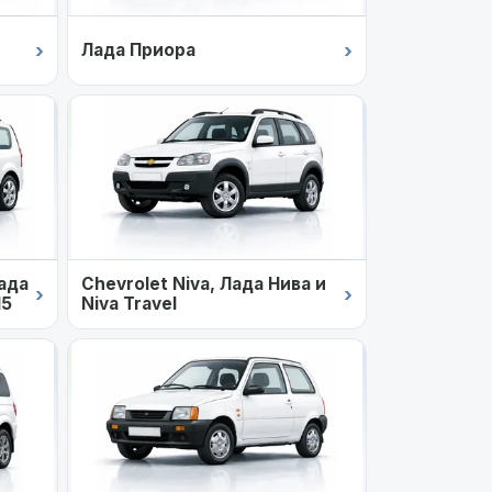
›
›
Лада Приора
Лада
Chevrolet Niva, Лада Нива и
›
›
15
Niva Travel