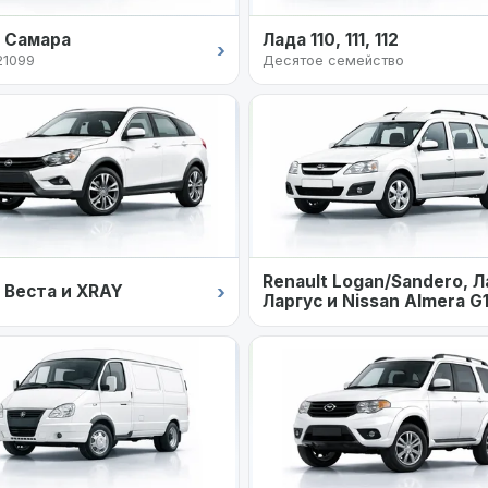
 Самара
Лада 110, 111, 112
›
21099
Десятое семейство
Renault Logan/Sandero, 
›
 Веста и XRAY
Ларгус и Nissan Almera G