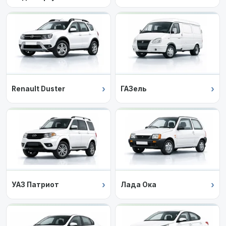
Almera G15
›
›
Renault Duster
ГАЗель
›
›
УАЗ Патриот
Лада Ока