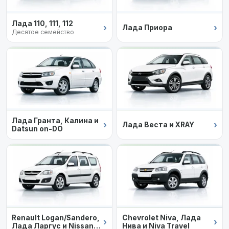
Лада 110, 111, 112
›
›
Лада Приора
Десятое семейство
Лада Гранта, Калина и
›
›
Лада Веста и XRAY
Datsun on-DO
Renault Logan/Sandero,
Chevrolet Niva, Лада
›
›
Лада Ларгус и Nissan
Нива и Niva Travel