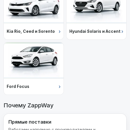
›
›
Kia Rio, Ceed и Sorento
Hyundai Solaris и Accent
›
Ford Focus
Почему ZappWay
Прямые поставки
Работаем напрямую с производителями и