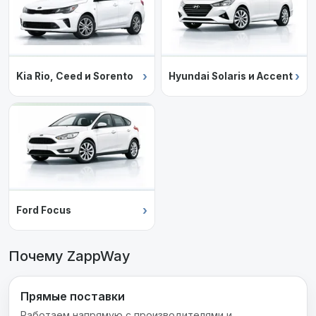
›
›
Kia Rio, Ceed и Sorento
Hyundai Solaris и Accent
›
Ford Focus
Почему ZappWay
Прямые поставки
Работаем напрямую с производителями и