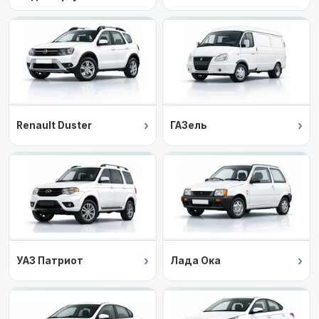
Almera G15
›
›
Renault Duster
ГАЗель
›
›
УАЗ Патриот
Лада Ока