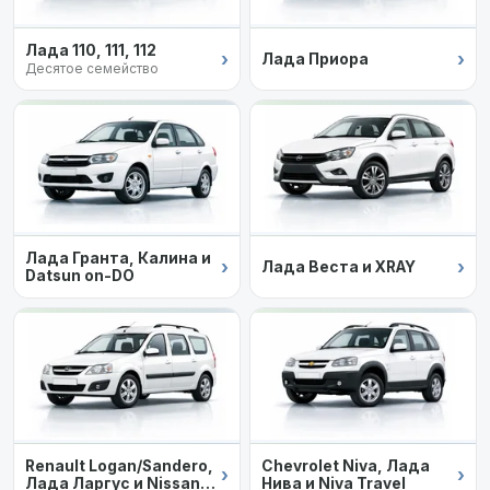
Лада 110, 111, 112
›
›
Лада Приора
Десятое семейство
Лада Гранта, Калина и
›
›
Лада Веста и XRAY
Datsun on-DO
Renault Logan/Sandero,
Chevrolet Niva, Лада
›
›
Лада Ларгус и Nissan
Нива и Niva Travel